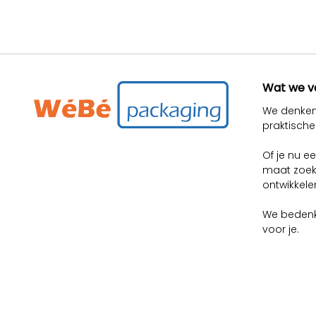
Wat we v
We denken
praktische
Of je nu 
maat zoek
ontwikkel
We bedenk
voor je.